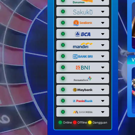
V
Online
Offline
Gangguan