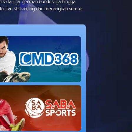
ish la liga, german bundesliga hingga
lui live streaming dan menangkan semua