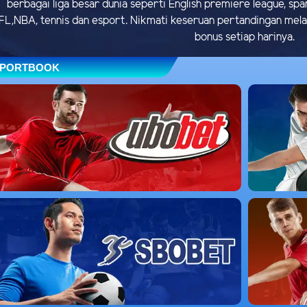
berbagai liga besar dunia seperti English premiere league, span
FL,NBA, tennis dan esport. Nikmati keseruan pertandingan mela
bonus setiap harinya.
PORTBOOK