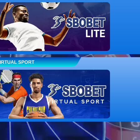
IRTUAL SPORT