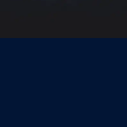
ARLAY
LIVE RTP SLOT
ZONA ALPHASLOT88
Lisensi
8 SITUS SLOT ONLINE