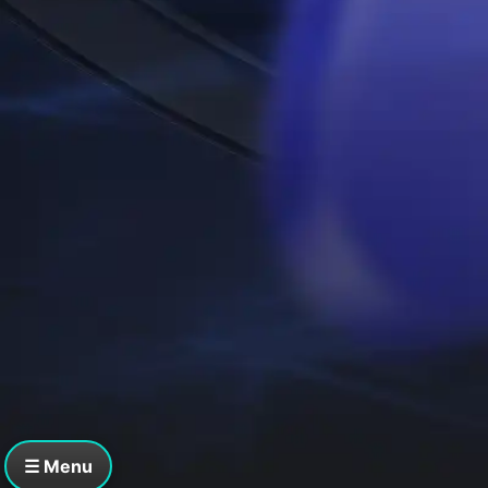
☰ Menu