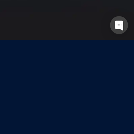
SLOT DEMO
ANTI BLOKIR
Metode Pembayaran