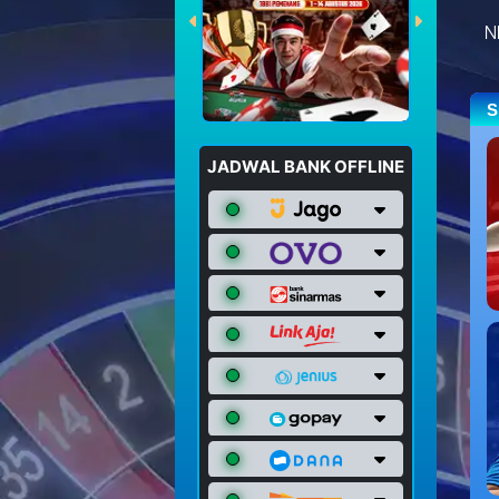
N
S
JADWAL BANK OFFLINE