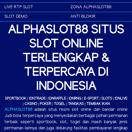
LIVE RTP SLOT
ZONA ALPHASLOT88
SLOT DEMO
ANTI BLOKIR
ALPHASLOT88 SITUS
SLOT ONLINE
TERLENGKAP &
TERPERCAYA DI
INDONESIA
SPORTBOOK | IDNTRADE | IDNRAFFLE | IDNRNG | E-SPORT | SLOTS | IDNLIVE
| CASINO | POKER | TOGEL | TANGKAS | TEMBAK IKAN
ALPHASLOT88
adalah situs resmi slot online dan bandar online
Judi bola terpercaya yang menyediakan berbagai pilihan permainan
terbaik seperti sportbook, slot, togel dan masih banyak jenis
permainan lainnya dan juga didukung fasilitas pembayaran lengkap