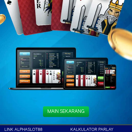
MAIN SEKARANG
LINK ALPHASLOT88
KALKULATOR PARLAY