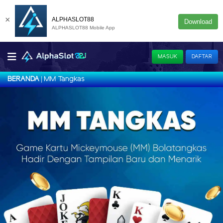
×
ALPHASLOT88
Download
ALPHASLOT88 Mobile App
MASUK
DAFTAR
MM Tangkas
BERANDA